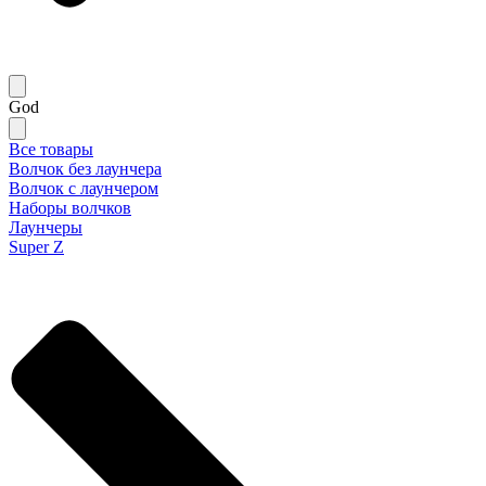
God
Все товары
Волчок без лаунчера
Волчок с лаунчером
Наборы волчков
Лаунчеры
Super Z