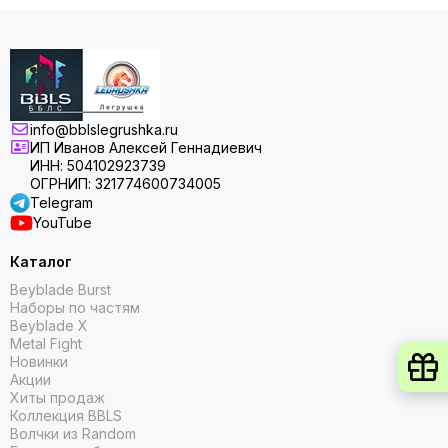
info@bblslegrushka.ru
ИП Иванов Алексей Геннадиевич
ИНН: 504102923739
ОГРНИП: 321774600734005
Telegram
YouTube
Каталог
Beyblade Burst
Наборы по частям
Beyblade X
Metal Fight
Новинки
Акции
Хиты продаж
Коллекция BBLS
Волчки из Random