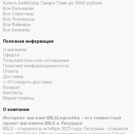
Купить Бейблэйд Такара Томи до 3000 рублей
Все Валькирии
Все Спригганы
Все Лонгинусы
Все Фафниры
Все Белиалы
Полезная информация
О магазине
Оферта
Пользовательсоке соглашение
Политика конфиденциальности
Оплата
Доставка
👉Отследить доставку
Возврат
Контакты
Маркетплейсы
О компании
Интернет-магазин BBLSLegrushka – это совместный
проект магазинов BBLS и Легрушка
BBLS – открылся в октябре 2021 года; Легрушка - открылся
в мае 2022 года. Общее число проданных волчков Takara