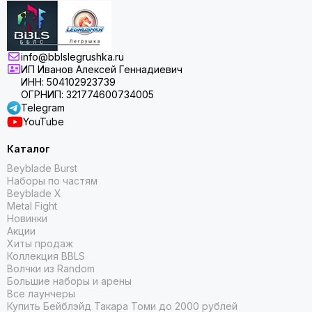
info@bblslegrushka.ru
ИП Иванов Алексей Геннадиевич
ИНН: 504102923739
ОГРНИП: 321774600734005
Telegram
YouTube
Каталог
Beyblade Burst
Наборы по частям
Beyblade X
Metal Fight
Новинки
Акции
Хиты продаж
Коллекция BBLS
Волчки из Random
Большие наборы и арены
Все лаунчеры
Купить Бейблэйд Такара Томи до 2000 рублей