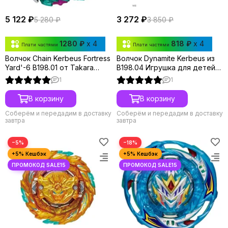
5 122 ₽
3 272 ₽
5 280 ₽
3 850 ₽
1280 ₽
x 4
818 ₽
x 4
Плати частями
Плати частями
Волчок Chain Kerbeus Fortress
Волчок Dynamite Kerbeus из
Yard'-6 B198.01 от Takara
B198.04 Игрушка для детей
Tomy
от 6 лет.
1
1
В корзину
В корзину
Соберём и передадим в доставку
Соберём и передадим в доставку
завтра
завтра
−5%
−18%