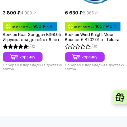
3 800 ₽
6 630 ₽
4 000 ₽
8 085 ₽
950 ₽
x 4
1657 ₽
x 4
Плати частями
Плати частями
Волчок Roar Spriggan B198.05
Волчок Wind Knight Moon
Игрушка для детей от 6 лет
Bounce-6 B202.01 от Takara
Tomy
2
0
В корзину
В корзину
Соберём и передадим в доставку
Соберём и передадим в доставку
завтра
завтра