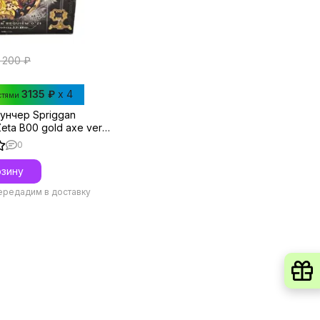
3 200 ₽
3135 ₽
x 4
стями
аунчер Spriggan
eta B00 gold axe ver.
Tomy
0
рзину
ередадим в доставку