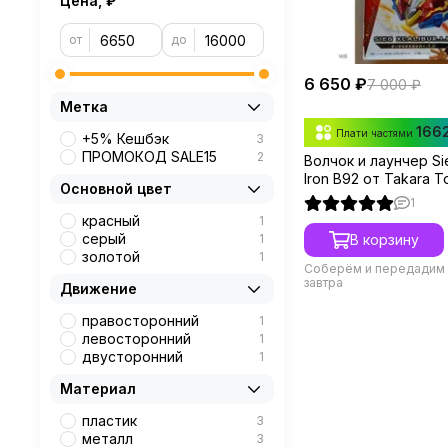
Цена, ₽
от
до
6 650 ₽
7 000 ₽
Метка
166
Плати частями
+5% Кешбэк
3
ПРОМОКОД SALE15
2
Волчок и лаунчер Sie
Iron B92 от Takara 
Основной цвет
1
красный
1
серый
1
В корзину
золотой
1
Соберём и передадим 
завтра
Движение
правосторонний
1
левосторонний
1
двусторонний
1
Материал
пластик
3
металл
3