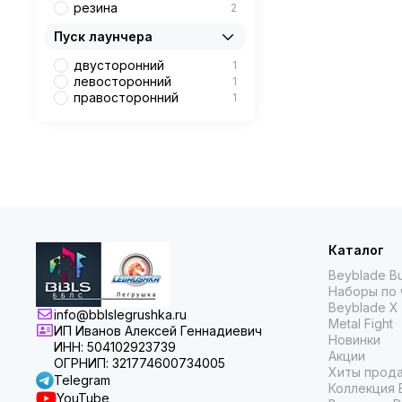
резина
2
Пуск лаунчера
двусторонний
1
левосторонний
1
правосторонний
1
Каталог
Beyblade Bu
Наборы по 
Beyblade X
info@bblslegrushka.ru
Metal Fight
ИП Иванов Алексей Геннадиевич
Новинки
ИНН: 504102923739
Акции
ОГРНИП: 321774600734005
Хиты прод
Telegram
Коллекция 
YouTube