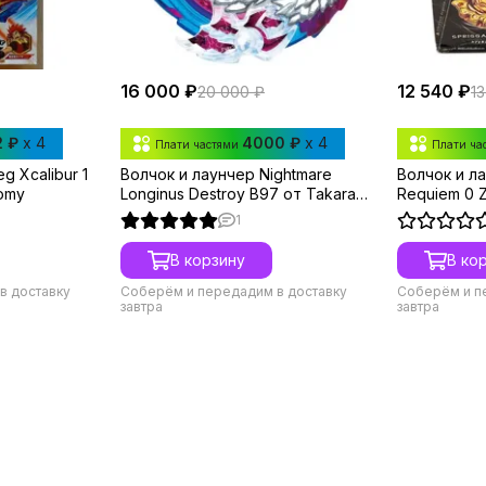
16 000 ₽
12 540 ₽
20 000 ₽
1
2 ₽
x 4
4000 ₽
x 4
Плати частями
Плати ча
g Xcalibur 1
Волчок и лаунчер Nightmare
Волчок и л
Tomy
Longinus Destroy B97 от Takara
Requiem 0 Z
Tomy
от Takara 
1
В корзину
В ко
в доставку
Соберём и передадим в доставку
Соберём и п
завтра
завтра