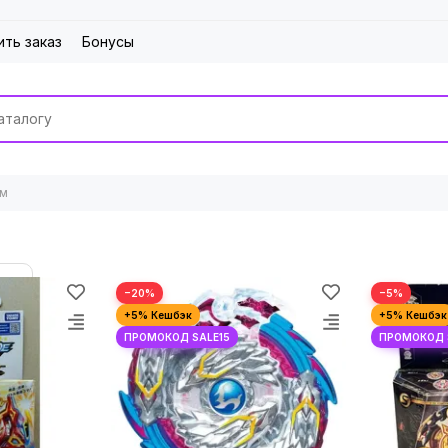
ить заказ
Бонусы
ом
−20%
−5%