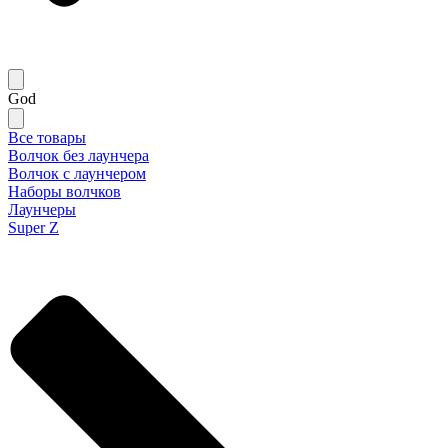
God
Все товары
Волчок без лаунчера
Волчок с лаунчером
Наборы волчков
Лаунчеры
Super Z