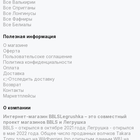
Все Валькирии
Все Спригганы
Все Лонгинусы
Все Фафниры
Все Белиалы
Полезная информация
О магазине
Оферта
Пользовательсоке соглашение
Политика конфиденциальности
Оплата
Доставка
👉Отследить доставку
Возврат
Контакты
Маркетплейсы
О компании
Интернет-магазин BBLSLegrushka – это совместный
проект магазинов BBLS и Легрушка
BBLS – открылся в октябре 2021 года; Легрушка - открылся
в мае 2022 года. Общее число проданных волчков Takara
Tomy только на Wildberries (по открытым данным WB) на