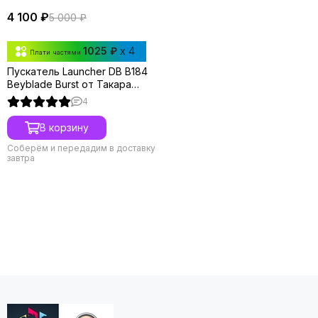
4 100 ₽
5 000 ₽
1025 ₽
x 4
Плати частями
Пускатель Launcher DB B184
Beyblade Burst от Такара
Томи
4
В корзину
Соберём и передадим в доставку
завтра