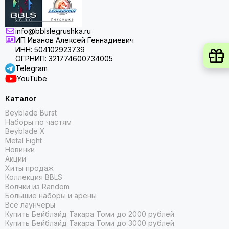
info@bblslegrushka.ru
ИП Иванов Алексей Геннадиевич
ИНН: 504102923739
ОГРНИП: 321774600734005
Telegram
YouTube
Каталог
Beyblade Burst
Наборы по частям
Beyblade X
Metal Fight
Новинки
Акции
Хиты продаж
Коллекция BBLS
Волчки из Random
Большие наборы и арены
Все лаунчеры
Купить Бейблэйд Такара Томи до 2000 рублей
Купить Бейблэйд Такара Томи до 3000 рублей