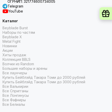
ОГРНИП: 321774600734005
Telegram
YouTube
Каталог
Beyblade Burst
Наборы по частям
Beyblade X
Metal Fight
Новинки
Акции
Хиты продаж
Коллекция BBLS
Волчки из Random
Большие наборы и арены
Все лаунчеры
Купить Бейблэйд Такара Томи до 2000 рублей
Купить Бейблэйд Такара Томи до 3000 рублей
Все Валькирии
Все Спригганы
Все Лонгинусы
Все Фафниры
Все Белиалы