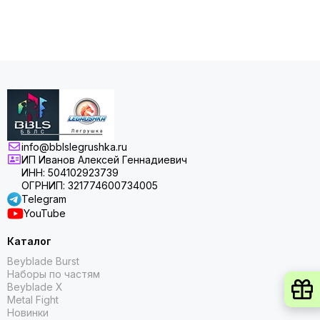
info@bblslegrushka.ru
ИП Иванов Алексей Геннадиевич
ИНН: 504102923739
ОГРНИП: 321774600734005
Telegram
YouTube
Каталог
Beyblade Burst
Наборы по частям
Beyblade X
Metal Fight
Новинки