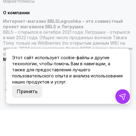
Маркетплейсы
О компании
Интернет-магазин BBLSLegrushka – это совместный
проект магазинов BBLS и Легрушка
BBLS – открылся в октябре 2021 года; Легрушка - открылся
в мае 2022 года. Общее число проданных волчков Takara
Tomy только на Wildberries (по открытым данным WB) на
апрель 2024 года составило более 5000 единиц продукции
от Такара Томи.
Этот сайт использует cookie-файлы и другие
Мы в социальных сетях
технологии, чтобы помочь Вам в навигации, а
также для предоставления лучшего
пользовательского опыта и анализа использования
наших продуктов и услуг.
Принять
2026 © ББЛСЛегрушка.
Карта сайта