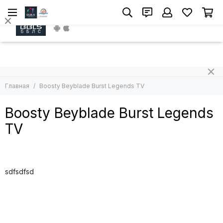
Install App
Главная
Boosty Beyblade Burst Legends TV
Boosty Beyblade Burst Legends
TV
sdfsdfsd