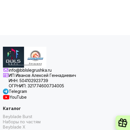
info@bblslegrushka.ru
ИП Иванов Алексей Геннадиевич
ИНН: 504102923739
ОГРНИП: 321774600734005
Telegram
YouTube
Каталог
Beyblade Burst
Наборы по частям
Beyblade X