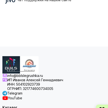
info@bblslegrushka.ru
ИП Иванов Алексей Геннадиевич
ИНН: 504102923739
ОГРНИП: 321774600734005
Telegram
YouTube
Каталог