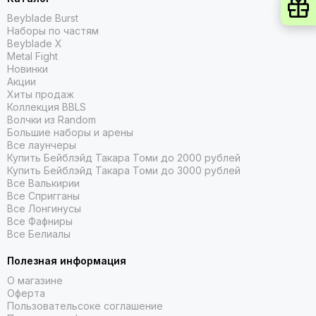
Beyblade Burst
Наборы по частям
Beyblade X
Metal Fight
Новинки
Акции
Хиты продаж
Коллекция BBLS
Волчки из Random
Большие наборы и арены
Все лаунчеры
Купить Бейблэйд Такара Томи до 2000 рублей
Купить Бейблэйд Такара Томи до 3000 рублей
Все Валькирии
Все Спригганы
Все Лонгинусы
Все Фафниры
Все Белиалы
Полезная информация
О магазине
Оферта
Пользовательсоке соглашение