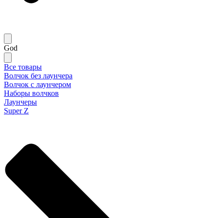
God
Все товары
Волчок без лаунчера
Волчок с лаунчером
Наборы волчков
Лаунчеры
Super Z