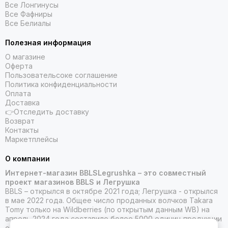
Все Лонгинусы
Все Фафниры
Все Белиалы
Полезная информация
О магазине
Оферта
Пользовательсоке соглашение
Политика конфиденциальности
Оплата
Доставка
👉Отследить доставку
Возврат
Контакты
Маркетплейсы
О компании
Интернет-магазин BBLSLegrushka – это совместный
проект магазинов BBLS и Легрушка
BBLS – открылся в октябре 2021 года; Легрушка - открылся
в мае 2022 года. Общее число проданных волчков Takara
Tomy только на Wildberries (по открытым данным WB) на
апрель 2024 года составило более 5000 единиц продукции
от Такара Томи.