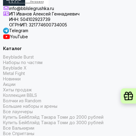
info@bblslegrushka.ru
ИП Иванов Алексей Геннадиевич
ИНН: 504102923739
ОГРНИП: 321774600734005
Telegram
YouTube
Каталог
Beyblade Burst
Наборы по частям
Beyblade X
Metal Fight
Новинки
Акции
Хиты продаж
Коллекция BBLS
Волчки из Random
Большие наборы и арены
Все лаунчеры
Купить Бейблэйд Такара Томи до 2000 рублей
Купить Бейблэйд Такара Томи до 3000 рублей
Все Валькирии
Все Спригганы