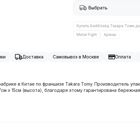
Выбрать
Купить Бейблэйд Такара Томи д
Metal Fight
Арены
ики
Доставка
Самовывоз в Москве
Оплата
 фабрике в Китае по франшизе Takara Tomy. Производитель упа
см x 15см (высота), благодаря этому гарантирована бережная