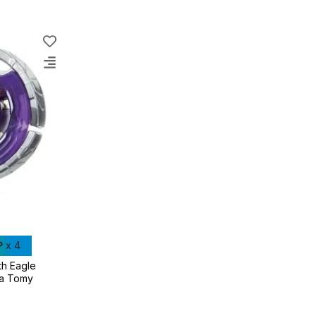
₽
x 4
th Eagle
a Tomy