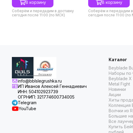
В корзину
В корзину
Соберём и передадим в доставку
Соберём и передадим в
сегодня после 11:00 (по МСК)
сегодня после 11:00 (по
Каталог
Beyblade Bu
Наборы по 
Beyblade X
info@bblslegrushka.ru
Metal Fight
ИП Иванов Алексей Геннадиевич
Новинки
ИНН: 504102923739
Акции
ОГРНИП: 321774600734005
Хиты прод
Telegram
Коллекция 
YouTube
Волчки из 
Большие на
Все лаунче
Купить Бей
рублей