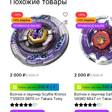
Похожие товары
−20%
−20%
2 000 ₽
2 000 ₽
2 500 ₽
2 500 ₽
500 ₽
x 4
500 
Плати частями
Плати частями
Волчок и лаунчер Scythe Kronos
Волчок и лаунчер Ear
T125EDS BB113 от Takara Tomy
145WD BB47 от Takar
1
2