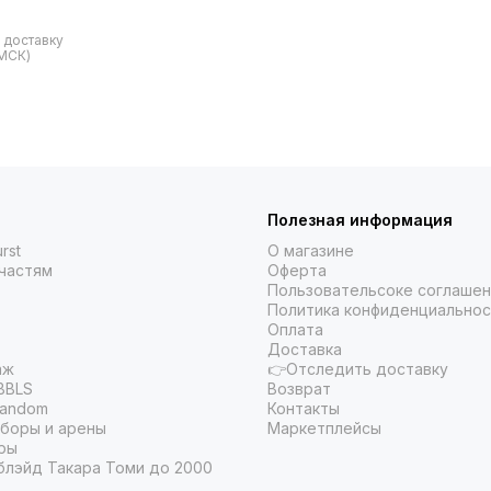
 доставку
 МСК)
Полезная информация
rst
О магазине
частям
Оферта
Пользовательсоке соглаше
Политика конфиденциальнос
Оплата
Доставка
аж
👉Отследить доставку
BBLS
Возврат
Random
Контакты
боры и арены
Маркетплейсы
ры
блэйд Такара Томи до 2000