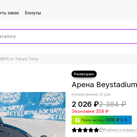
ить заказ
Бонусы
 BB10 от Takara Tomy
Арена Beystadium
Купили менее 20 раз
2 026 ₽
2 384 ₽
Экономия
358 ₽
506 ₽
x 4
Плати частями
Рейтинг и отзывы (