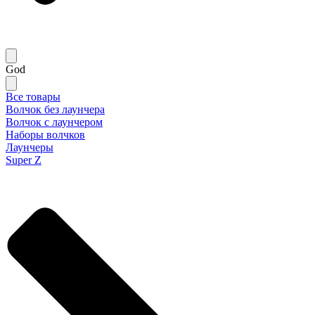
God
Все товары
Волчок без лаунчера
Волчок с лаунчером
Наборы волчков
Лаунчеры
Super Z