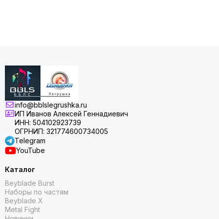
info@bblslegrushka.ru
ИП Иванов Алексей Геннадиевич
ИНН: 504102923739
ОГРНИП: 321774600734005
Telegram
YouTube
Каталог
Beyblade Burst
Наборы по частям
Beyblade X
Metal Fight
Новинки