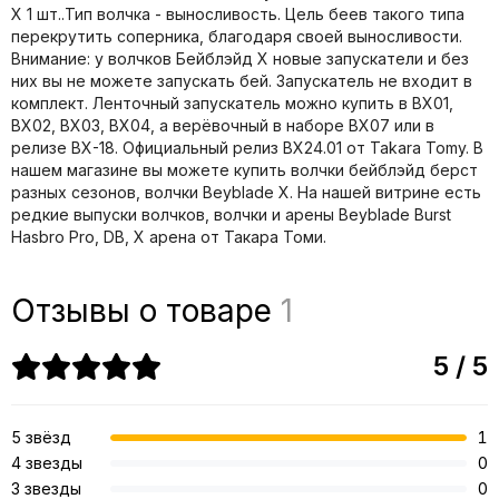
X 1 шт..Тип волчка - выносливость. Цель беев такого типа
перекрутить соперника, благодаря своей выносливости.
Внимание: у волчков Бейблэйд X новые запускатели и без
них вы не можете запускать бей. Запускатель не входит в
комплект. Ленточный запускатель можно купить в BX01,
BX02, BX03, BX04, а верёвочный в наборе BX07 или в
релизе BX-18. Официальный релиз BX24.01 от Takara Tomy. В
нашем магазине вы можете купить волчки бейблэйд берст
разных сезонов, волчки Beyblade X. На нашей витрине есть
редкие выпуски волчков, волчки и арены Beyblade Burst
Hasbro Pro, DB, X арена от Такара Томи.
Отзывы о товаре
1
5 / 5
5 звёзд
1
4 звезды
0
3 звезды
0