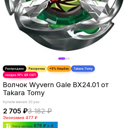
Волчок Wyvern Gale BX24.01 от
Takara Tomy
Купили менее 20 раз
2 705 ₽
3 182 ₽
Экономия
477 ₽
676 ₽
x 4
Плати частями