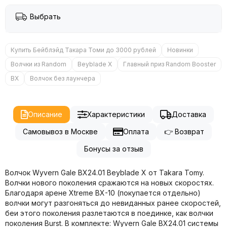
Выбрать
Купить Бейблэйд Такара Томи до 3000 рублей
Новинки
Волчки из Random
Beyblade X
Главный приз Random Booster
BX
Волчок без лаунчера
Описание
Характеристики
Доставка
Самовывоз в Москве
Оплата
👉 Возврат
Бонусы за отзыв
Волчок Wyvern Gale BX24.01 Beyblade X от Takara Tomy.
Волчки нового поколения сражаются на новых скоростях.
Благодаря арене Xtreme BX-10 (покупается отдельно)
волчки могут разгоняться до невиданных ранее скоростей,
беи этого поколения разлетаются в поединке, как волчки
поколения Burst. В комплекте: Wyvern Gale BX24.01 системы