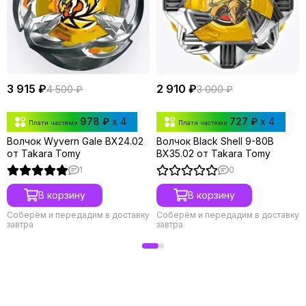
3 915 ₽
2 910 ₽
4 500 ₽
3 000 ₽
978 ₽
x 4
727 ₽
x 4
Плати частями
Плати частями
Волчок Wyvern Gale BX24.02
Волчок Black Shell 9-80B
от Takara Tomy
BX35.02 от Takara Tomy
1
0
В корзину
В корзину
Соберём и передадим в доставку
Соберём и передадим в доставку
завтра
завтра