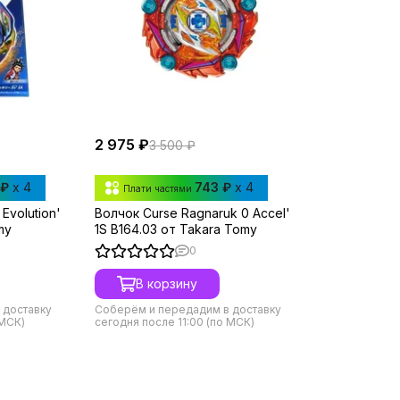
2 975 ₽
3 500 ₽
 ₽
x 4
743 ₽
x 4
Плати частями
Evolution'
Волчок Curse Ragnaruk 0 Accel'
my
1S B164.03 от Takara Tomy
0
В корзину
 доставку
Соберём и передадим в доставку
 МСК)
сегодня после 11:00 (по МСК)