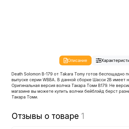
Описание
Характерист
Death Solomon B-179 от Takara Tomy готов беспощадно п
выпуске серии WBBA.. В данной сборке Шасси 2B имеет 
Оригинальная версия волчка Такара Томи B179. Не версии
магазине вы можете купить волчки бейблэйд берст разных
Такара Томи.
Отзывы о товаре
1