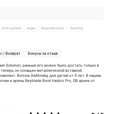
о 2000 рублей
Акции
Beyblade Burst
Sparking
👉 Возврат
Бонусы за отзыв
чип Solomon, раньше его можно было достать только в
, теперь он оснащен металлической вставкой.
 комплект. Волчок бейблэйд для детей от 6 лет. В нашем
чки и арены Beyblade Burst Hasbro Pro, DB арена от