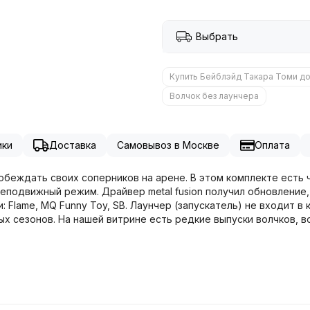
Выбрать
Купить Бейблэйд Такара Томи д
Волчок без лаунчера
ики
Доставка
Самовывоз в Москве
Оплата
обеждать своих соперников на арене. В этом комплекте есть 
неподвижный режим. Драйвер metal fusion получил обновление
: Flame, MQ Funny Toy, SB. Лаунчер (запускатель) не входит в
 сезонов. На нашей витрине есть редкие выпуски волчков, вол