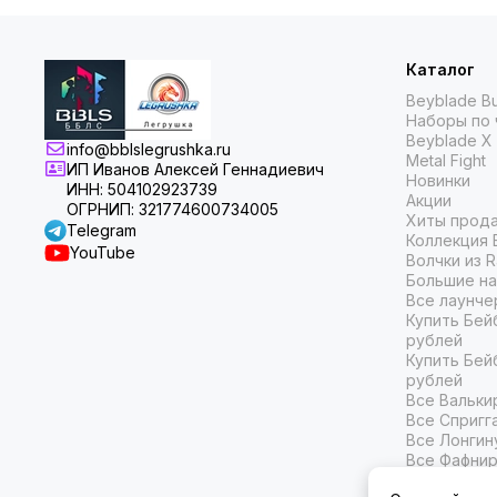
Каталог
Beyblade Bu
Наборы по 
Beyblade X
info@bblslegrushka.ru
Metal Fight
ИП Иванов Алексей Геннадиевич
Новинки
ИНН: 504102923739
Акции
ОГРНИП: 321774600734005
Хиты прод
Telegram
Коллекция 
YouTube
Волчки из 
Большие на
Все лаунче
Купить Бей
рублей
Купить Бей
рублей
Все Вальки
Все Спригг
Все Лонгин
Все Фафни
Все Белиал