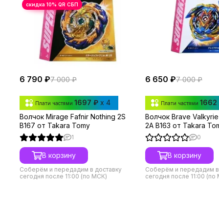
6 790 ₽
6 650 ₽
7 000 ₽
7 000 ₽
1697 ₽
x 4
1662
Плати частями
Плати частями
Волчок Mirage Fafnir Nothing 2S
Волчок Brave Valkyrie 
B167 от Takara Tomy
2A B163 от Takara To
1
0
В корзину
В корзину
Соберём и передадим в доставку
Соберём и передадим в
сегодня после 11:00 (по МСК)
сегодня после 11:00 (по