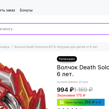
ить заказ
Бонусы
унчера
Волчок Death Solomon B179. Игрушка для детей от 6 лет.
Волчок Death Sol
6 лет.
Купили менее 20 раз
994 ₽
1 169 ₽
Экономия
175 ₽
250 ₽
x 4
Плати частями