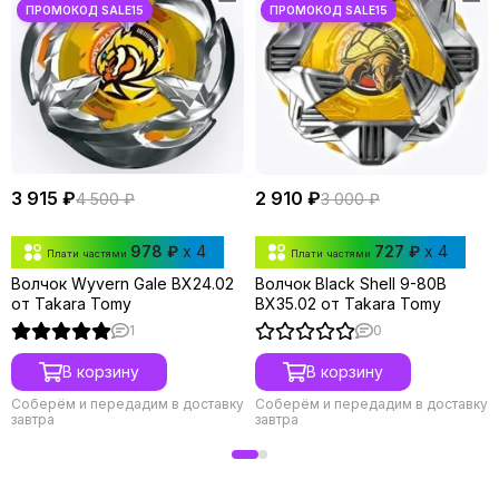
3 915 ₽
2 910 ₽
4 500 ₽
3 000 ₽
978 ₽
x 4
727 ₽
x 4
Плати частями
Плати частями
Волчок Wyvern Gale BX24.02
Волчок Black Shell 9-80B
от Takara Tomy
BX35.02 от Takara Tomy
1
0
В корзину
В корзину
Соберём и передадим в доставку
Соберём и передадим в доставку
завтра
завтра