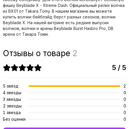
фишку Beyblade X - Xtreme Dash. Официальный релиз волчка
из BX01 от Takara Tomy. В нашем магазине вы можете
купить волчки бейблэйд берст разных сезонов, волчки
Beyblade X. На нашей витрине есть редкие выпуски
волчков, волчки и арены Beyblade Burst Hasbro Pro, DB
арена от Такара Томи.
Отзывы о товаре
2
5 / 5
5 звёзд
2
4 звезды
0
3 звезды
0
2 звезды
0
1 звезда
0
Без оценки
0