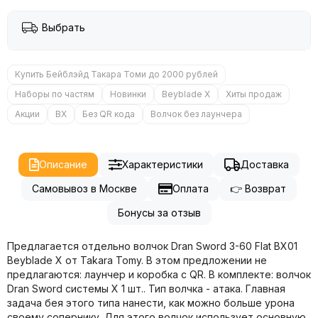
Выбрать
Купить Бейблэйд Такара Томи до 2000 рублей
Наборы по частям
Новинки
Beyblade X
Хиты продаж
Акции
BX
Без QR кода
Волчок без лаунчера
Описание
Характеристики
Доставка
Самовывоз в Москве
Оплата
👉 Возврат
Бонусы за отзыв
Предлагается отдельно волчок Dran Sword 3-60 Flat BX01
Beyblade X от Takara Tomy. В этом предложении не
предлагаются: лаунчер и коробка с QR. В комплекте: волчок
Dran Sword системы X 1 шт.. Тип волчка - атака. Главная
задача бея этого типа нанести, как можно больше урона
своему сопернику. Для этого волчок использует основную