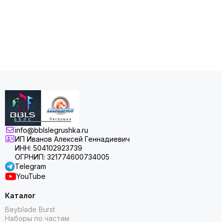
info@bblslegrushka.ru
ИП Иванов Алексей Геннадиевич
ИНН: 504102923739
ОГРНИП: 321774600734005
Telegram
YouTube
Каталог
Beyblade Burst
Наборы по частям