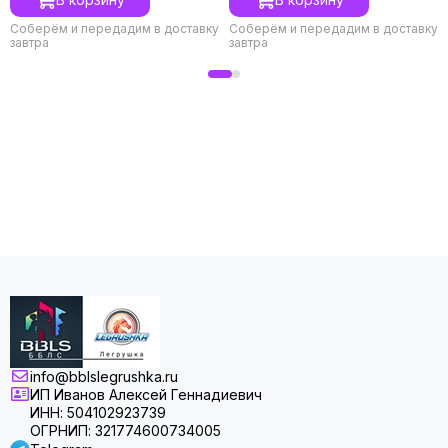
Соберём и передадим в доставку
Соберём и передадим в доставку
завтра
завтра
info@bblslegrushka.ru
ИП Иванов Алексей Геннадиевич
ИНН: 504102923739
ОГРНИП: 321774600734005