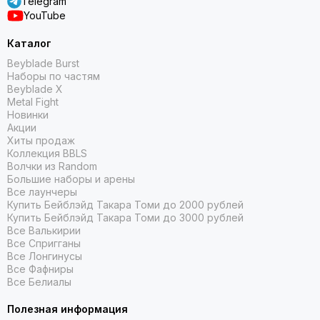
Telegram
YouTube
Каталог
Beyblade Burst
Наборы по частям
Beyblade X
Metal Fight
Новинки
Акции
Хиты продаж
Коллекция BBLS
Волчки из Random
Большие наборы и арены
Все лаунчеры
Купить Бейблэйд Такара Томи до 2000 рублей
Купить Бейблэйд Такара Томи до 3000 рублей
Все Валькирии
Все Спригганы
Все Лонгинусы
Все Фафниры
Все Белиалы
Полезная информация