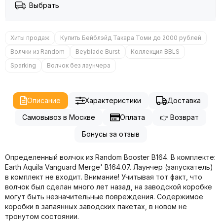
Выбрать
Хиты продаж
Купить Бейблэйд Такара Томи до 2000 рублей
Волчки из Random
Beyblade Burst
Коллекция BBLS
Sparking
Волчок без лаунчера
Описание
Характеристики
Доставка
Самовывоз в Москве
Оплата
👉 Возврат
Бонусы за отзыв
Определенный волчок из Random Booster B164. В комплекте:
Earth Aquila Vanguard Merge' B164.07.
Лаунчер (запускатель)
в комплект не входит.
Внимание! Учитывая тот факт, что
волчок был сделан много лет назад, на заводской коробке
могут быть незначительные повреждения. Содержимое
коробки в запаянных заводских пакетах, в новом не
тронутом состоянии.