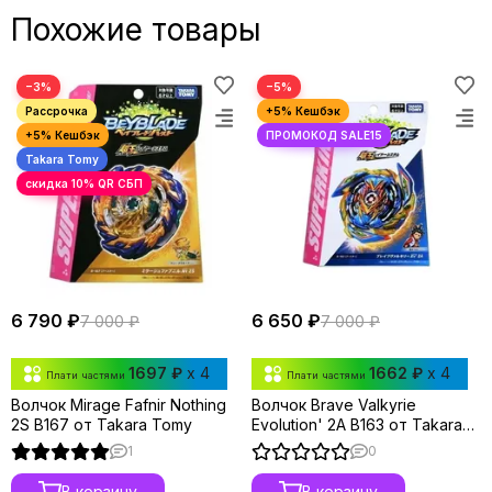
Похожие товары
−3%
−5%
6 790 ₽
6 650 ₽
7 000 ₽
7 000 ₽
1697 ₽
x 4
1662 ₽
x 4
Плати частями
Плати частями
Волчок Mirage Fafnir Nothing
Волчок Brave Valkyrie
2S B167 от Takara Tomy
Evolution' 2A B163 от Takara
Tomy
1
0
В корзину
В корзину