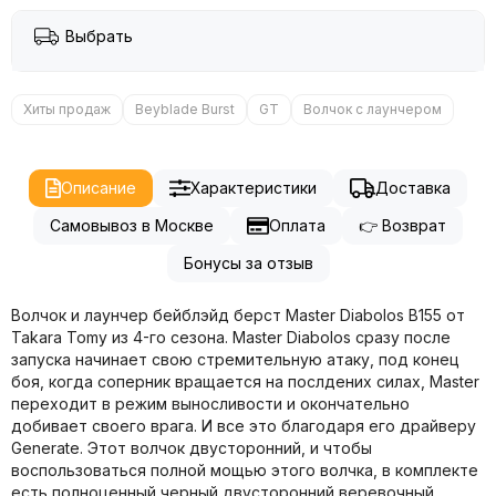
Выбрать
Хиты продаж
Beyblade Burst
GT
Волчок с лаунчером
Описание
Характеристики
Доставка
Самовывоз в Москве
Оплата
👉 Возврат
Бонусы за отзыв
Волчок и лаунчер бейблэйд берст Master Diabolos B155 от
Takara Tomy из 4-го сезона. Master Diabolos сразу после
запуска начинает свою стремительную атаку, под конец
боя, когда соперник вращается на послдених силах, Master
переходит в режим выносливости и окончательно
добивает своего врага. И все это благодаря его драйверу
Generate. Этот волчок двусторонний, и чтобы
воспользоваться полной мощью этого волчка, в комплекте
есть полноценный черный двусторонний веревочный