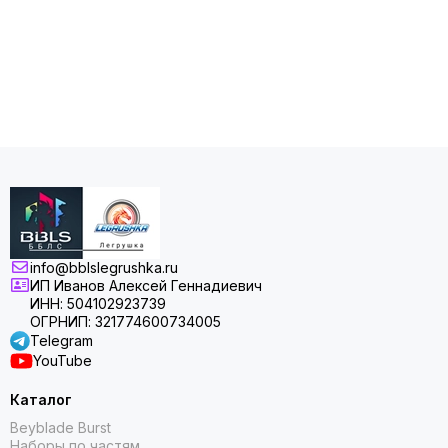
info@bblslegrushka.ru
ИП Иванов Алексей Геннадиевич
ИНН: 504102923739
ОГРНИП: 321774600734005
Telegram
YouTube
Каталог
Beyblade Burst
Наборы по частям