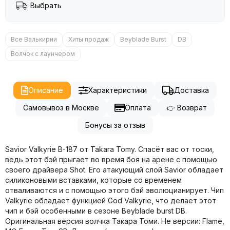
Выбрать
Все Валькирии
Хиты продаж
Beyblade Burst
DB
Волчок с лаунчером
Описание
Характеристики
Доставка
Самовывоз в Москве
Оплата
👉 Возврат
Бонусы за отзыв
Savior Valkyrie B-187 от Takara Tomy. Спасёт вас от тоски,
ведь этот бэй прыгает во время боя на арене с помощью
своего драйвера Shot. Его атакующий слой Savior обладает
силиконовыми вставками, которые со временем
отваливаются и с помощью этого бэй эволюцианирует. Чип
Valkyrie обладает функцией God Valkyrie, что делает этот
чип и бэй особенными в сезоне Beyblade burst DB.
Оригинальная версия волчка Такара Томи. Не версии: Flame,