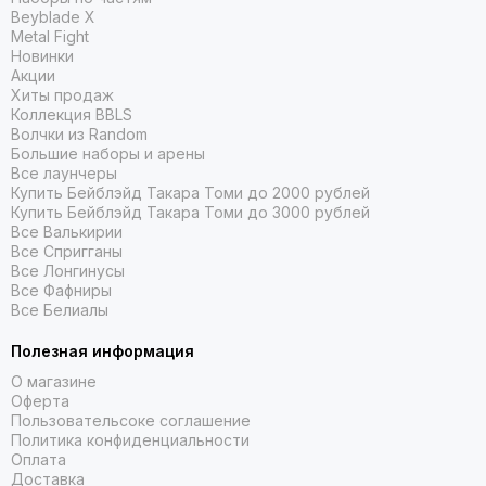
Beyblade X
Metal Fight
Новинки
Акции
Хиты продаж
Коллекция BBLS
Волчки из Random
Большие наборы и арены
Все лаунчеры
Купить Бейблэйд Такара Томи до 2000 рублей
Купить Бейблэйд Такара Томи до 3000 рублей
Все Валькирии
Все Спригганы
Все Лонгинусы
Все Фафниры
Все Белиалы
Полезная информация
О магазине
Оферта
Пользовательсоке соглашение
Политика конфиденциальности
Оплата
Доставка