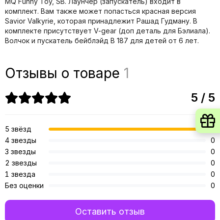
MQ Funny Toy, SB. Лаунчер (запускатель) входит в
комплект. Вам также может попасться красная версия
Savior Valkyrie, которая принадлежит Рашад Гудману. В
комплекте присутствует V-gear (доп деталь для Бэлиала).
Волчок и пускатель бейблэйд B 187 для детей от 6 лет.
Отзывы о товаре
1
5 / 5
5 звёзд
1
4 звезды
0
3 звезды
0
2 звезды
0
1 звезда
0
Без оценки
0
Оставить отзыв