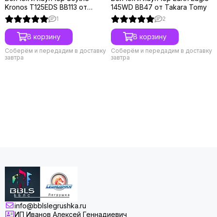
Kronos T125EDS BB113 от
145WD BB47 от Takara Tomy
Takara Tomy
1
2
В корзину
В корзину
Соберём и передадим в доставку
Соберём и передадим в доставку
завтра
завтра
info@bblslegrushka.ru
ИП Иванов Алексей Геннадиевич