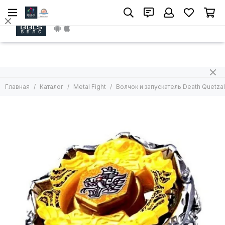
Metal Fight
Install App
Все товары
Волчок без лаунчера
Волчок с лаунчером
Арены
Главная
Каталог
Metal Fight
Волчок и запускатель Death Quetzal