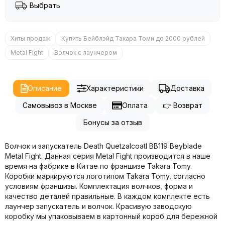
Выбрать
Хиты продаж
Купить Бейблэйд Такара Томи до 2000 рублей
Metal Fight
Волчок с лаунчером
Описание
Характеристики
Доставка
Самовывоз в Москве
Оплата
👉 Возврат
Бонусы за отзыв
Волчок и запускатель Death Quetzalcoatl BB119 Beyblade
Metal Fight. Данная серия Metal Fight производится в наше
время на фабрике в Китае по франшизе Takara Tomy.
Коробки маркируются логотипом Takara Tomy, согласно
условиям франшизы. Комплектация волчков, форма и
качество деталей правильные. В каждом комплекте есть
лаунчер запускатель и волчок. Красивую заводскую
коробку мы упаковываем в картонный короб для бережной