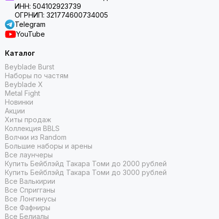
ИНН: 504102923739
ОГРНИП: 321774600734005
Telegram
YouTube
Каталог
Beyblade Burst
Наборы по частям
Beyblade X
Metal Fight
Новинки
Акции
Хиты продаж
Коллекция BBLS
Волчки из Random
Большие наборы и арены
Все лаунчеры
Купить Бейблэйд Такара Томи до 2000 рублей
Купить Бейблэйд Такара Томи до 3000 рублей
Все Валькирии
Все Спригганы
Все Лонгинусы
Все Фафниры
Все Белиалы