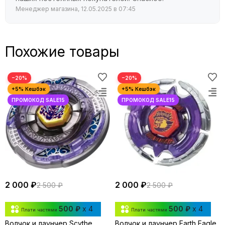
Менеджер магазина, 12.05.2025 в 07:45
Похожие товары
−20%
−20%
2 000 ₽
2 000 ₽
2 500 ₽
2 500 ₽
500 ₽
x 4
500 ₽
x 4
Плати частями
Плати частями
Волчок и лаунчер Scythe
Волчок и лаунчер Earth Eagle