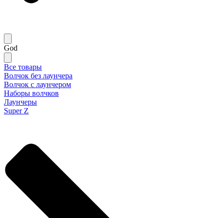
God
Все товары
Волчок без лаунчера
Волчок с лаунчером
Наборы волчков
Лаунчеры
Super Z