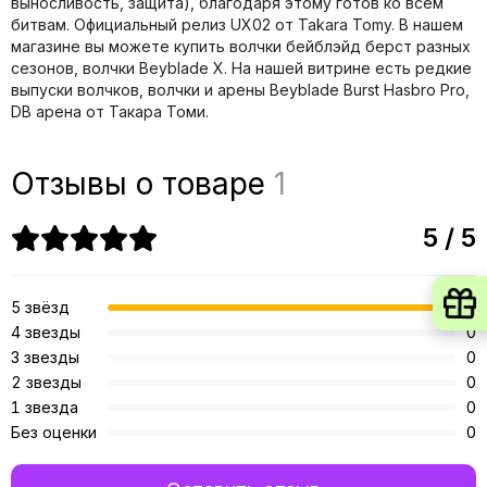
выносливость, защита), благодаря этому готов ко всем
битвам. Официальный релиз UX02 от Takara Tomy. В нашем
магазине вы можете купить волчки бейблэйд берст разных
сезонов, волчки Beyblade X. На нашей витрине есть редкие
выпуски волчков, волчки и арены Beyblade Burst Hasbro Pro,
DB арена от Такара Томи.
Отзывы о товаре
1
5 / 5
5 звёзд
1
4 звезды
0
3 звезды
0
2 звезды
0
1 звезда
0
Без оценки
0