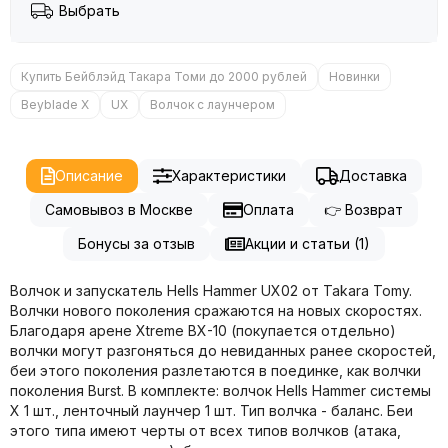
Выбрать
Купить Бейблэйд Такара Томи до 2000 рублей
Новинки
Beyblade X
UX
Волчок с лаунчером
Описание
Характеристики
Доставка
Самовывоз в Москве
Оплата
👉 Возврат
Бонусы за отзыв
Акции и статьи (1)
Волчок и запускатель Hells Hammer UX02 от Takara Tomy.
Волчки нового поколения сражаются на новых скоростях.
Благодаря арене Xtreme BX-10 (покупается отдельно)
волчки могут разгоняться до невиданных ранее скоростей,
беи этого поколения разлетаются в поединке, как волчки
поколения Burst. В комплекте: волчок Hells Hammer системы
X 1 шт., ленточный лаунчер 1 шт. Тип волчка - баланс. Беи
этого типа имеют черты от всех типов волчков (атака,