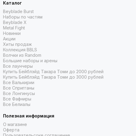
Каталог
Beyblade Burst
Наборы по частям
Beyblade X
Metal Fight
Новинки
Акции
Хиты продаж
Коллекция BBLS
Волчки из Random
Большие наборы и арены
Все лаунчеры
Купить Бейблэйд Такара Томи до 2000 рублей
Купить Бейблэйд Такара Томи до 3000 рублей
Все Валькирии
Все Спригганы
Все Лонгинусы
Все Фафниры
Все Белиалы
Полезная информация
О магазине
Оферта
Пользовательсоке соглашение