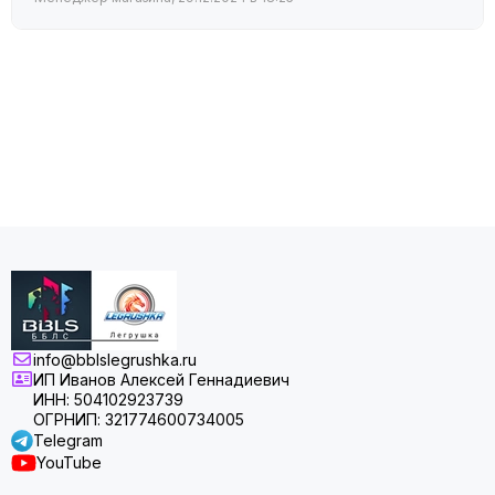
info@bblslegrushka.ru
ИП Иванов Алексей Геннадиевич
ИНН: 504102923739
ОГРНИП: 321774600734005
Telegram
YouTube