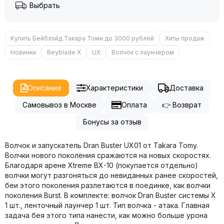
Выбрать
Купить Бейблэйд Такара Томи до 3000 рублей
Хиты продаж
Новинки
Beyblade X
UX
Волчок с лаунчером
Описание
Характеристики
Доставка
Самовывоз в Москве
Оплата
👉 Возврат
Бонусы за отзыв
Волчок и запускатель Dran Buster UX01 от Takara Tomy.
Волчки нового поколения сражаются на новых скоростях.
Благодаря арене Xtreme BX-10 (покупается отдельно)
волчки могут разгоняться до невиданных ранее скоростей,
беи этого поколения разлетаются в поединке, как волчки
поколения Burst. В комплекте: волчок Dran Buster системы X
1 шт., ленточный лаунчер 1 шт. Тип волчка - атака. Главная
задача бея этого типа нанести, как можно больше урона