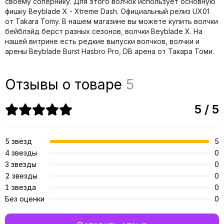
своему сопернику. Для этого волчок использует основную
фишку Beyblade X - Xtreme Dash. Официальный релиз UX01
от Takara Tomy. В нашем магазине вы можете купить волчки
бейблэйд берст разных сезонов, волчки Beyblade X. На
нашей витрине есть редкие выпуски волчков, волчки и
арены Beyblade Burst Hasbro Pro, DB арена от Такара Томи.
Отзывы о товаре
5
5 / 5
5 звёзд
5
4 звезды
0
3 звезды
0
2 звезды
0
1 звезда
0
Без оценки
0