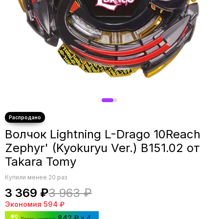
Волчок Lightning L-Drago 10Reach
Zephyr' (Kyokuryu Ver.) B151.02 от
Takara Tomy
Купили менее 20 раз
3 369 ₽
3 963 ₽
Экономия
594 ₽
842 ₽
x 4
Плати частями