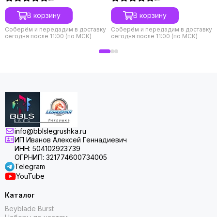
В корзину
В корзину
Соберём и передадим в доставку
Соберём и передадим в доставку
сегодня после 11:00 (по МСК)
сегодня после 11:00 (по МСК)
info@bblslegrushka.ru
ИП Иванов Алексей Геннадиевич
ИНН: 504102923739
ОГРНИП: 321774600734005
Telegram
YouTube
Каталог
Beyblade Burst