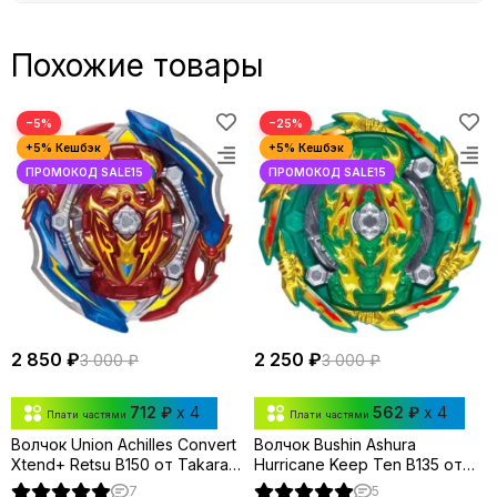
Похожие товары
−5%
−25%
2 850 ₽
2 250 ₽
3 000 ₽
3 000 ₽
712 ₽
x 4
562 ₽
x 4
Плати частями
Плати частями
Волчок Union Achilles Convert
Волчок Bushin Ashura
Xtend+ Retsu B150 от Takara
Hurricane Keep Ten B135 от
Tomy
Takara Tomy
7
5