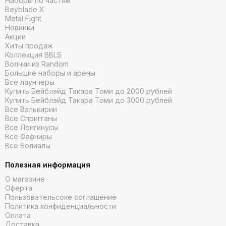
Наборы по частям
Beyblade X
Metal Fight
Новинки
Акции
Хиты продаж
Коллекция BBLS
Волчки из Random
Большие наборы и арены
Все лаунчеры
Купить Бейблэйд Такара Томи до 2000 рублей
Купить Бейблэйд Такара Томи до 3000 рублей
Все Валькирии
Все Спригганы
Все Лонгинусы
Все Фафниры
Все Белиалы
Полезная информация
О магазине
Оферта
Пользовательсоке соглашение
Политика конфиденциальности
Оплата
Доставка