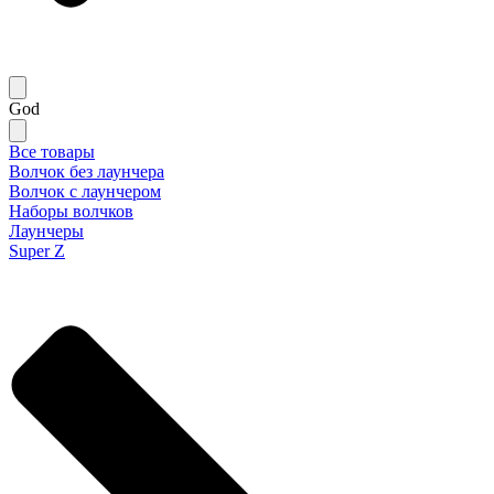
God
Все товары
Волчок без лаунчера
Волчок с лаунчером
Наборы волчков
Лаунчеры
Super Z