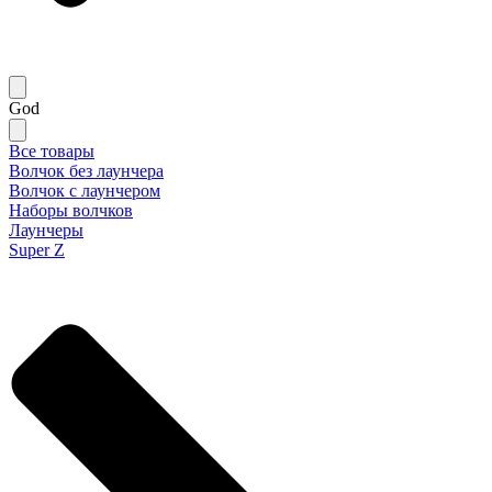
God
Все товары
Волчок без лаунчера
Волчок с лаунчером
Наборы волчков
Лаунчеры
Super Z