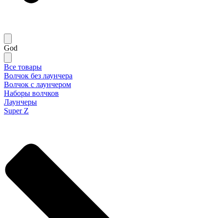
God
Все товары
Волчок без лаунчера
Волчок с лаунчером
Наборы волчков
Лаунчеры
Super Z