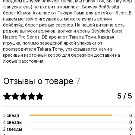
продаем выпуски волчков: Flame, MQ Funny Toy, SB. Лаунчер
(запускатель) не входит в комплект. Волчок бейблэйд
берст Юнион Ахиллес от Такара Томи для детей от 6 лет. В
нашем магазине игрушек вы можете купить волчки
бейблэйд берст разных сезонов. На нашей витрине есть
редкие выпуски волчков, волчки и арены Beyblade Burst
Hasbro Pro Series, DB арена от Такара Томи. Каждая
игрушка, помимо заводской яркой упаковки от
производителя Takara Tomy, упаковывается нами в
красивый картонный короб для бережной доставки на
любые расстояния.
Отзывы о товаре
7
5 / 5
5 звёзд
6
4 звезды
0
3 звезды
0