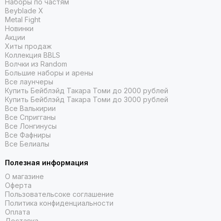
Наборы по частям
Beyblade X
Metal Fight
Новинки
Акции
Хиты продаж
Коллекция BBLS
Волчки из Random
Большие наборы и арены
Все лаунчеры
Купить Бейблэйд Такара Томи до 2000 рублей
Купить Бейблэйд Такара Томи до 3000 рублей
Все Валькирии
Все Спригганы
Все Лонгинусы
Все Фафниры
Все Белиалы
Полезная информация
О магазине
Оферта
Пользовательсоке соглашение
Политика конфиденциальности
Оплата
Доставка