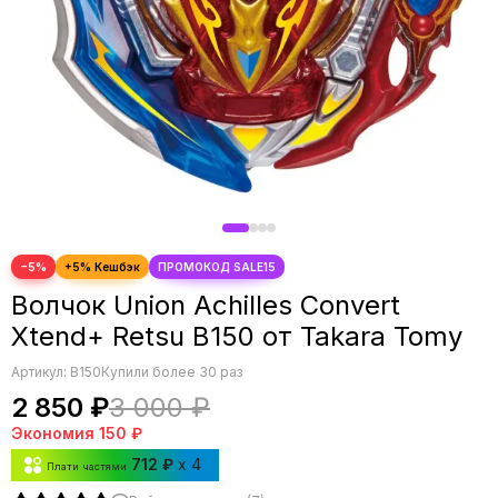
−5%
Волчок Union Achilles Convert
Xtend+ Retsu B150 от Takara Tomy
Артикул:
B150
Купили более 30 раз
2 850 ₽
3 000 ₽
Экономия
150 ₽
712 ₽
x 4
Плати частями