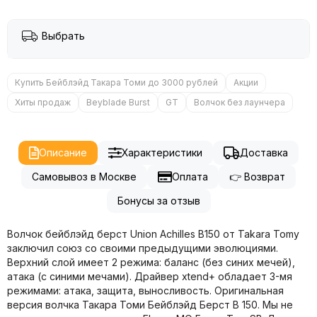
Выбрать
Купить Бейблэйд Такара Томи до 3000 рублей
Акции
Хиты продаж
Beyblade Burst
GT
Волчок без лаунчера
Описание
Характеристики
Доставка
Самовывоз в Москве
Оплата
👉 Возврат
Бонусы за отзыв
Волчок бейблэйд берст Union Achilles B150 от Takara Tomy
заключил союз со своими предыдущими эволюциями.
Верхний слой имеет 2 режима: баланс (без синих мечей),
атака (с синими мечами). Драйвер xtend+ обладает 3-мя
режимами: атака, защита, выносливость. Оригинальная
версия волчка Такара Томи Бейблэйд Берст B 150. Мы не