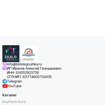
info@bblslegrushka.ru
ИП Иванов Алексей Геннадиевич
ИНН: 504102923739
ОГРНИП: 321774600734005
Telegram
YouTube
Каталог
Beyblade Burst