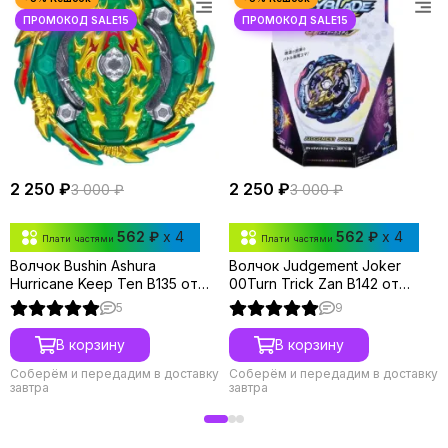
2 250 ₽
2 250 ₽
3 000 ₽
3 000 ₽
562 ₽
x 4
562 ₽
x 4
Плати частями
Плати частями
Волчок Bushin Ashura
Волчок Judgement Joker
Hurricane Keep Ten B135 от
00Turn Trick Zan B142 от
Takara Tomy
Takara Tomy
5
9
В корзину
В корзину
Соберём и передадим в доставку
Соберём и передадим в доставку
завтра
завтра