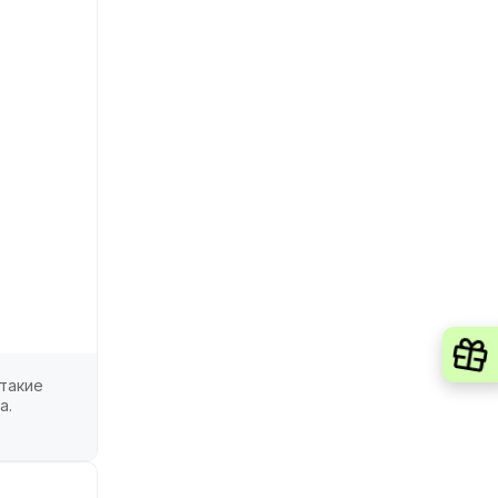
 такие
а.