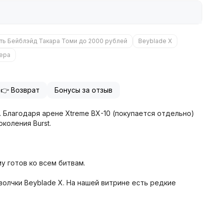
ть Бейблэйд Такара Томи до 2000 рублей
Beyblade X
чера
👉 Возврат
Бонусы за отзыв
х. Благодаря арене Xtreme BX-10 (покупается отдельно)
коления Burst.
му готов ко всем битвам.
волчки Beyblade X. На нашей витрине есть редкие