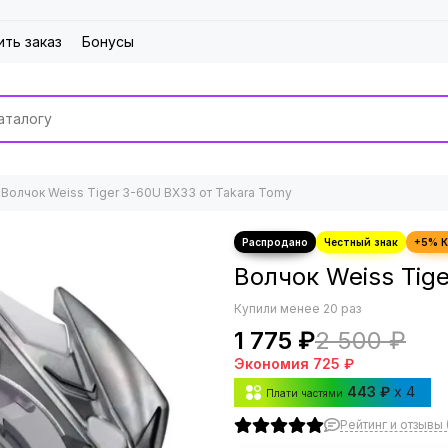
ить заказ
Бонусы
Волчок Weiss Tiger 3-60U BX33 от Takara Tomy
Волчок Weiss Tig
Купили менее 20 раз
1 775 ₽
2 500 ₽
Экономия
725 ₽
443 ₽
x 4
Плати частями
Рейтинг и отзывы 