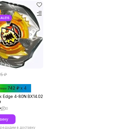
25 ₽
742 ₽
x 4
стями
k Edge 4-80N BX14.02
и
0
зину
редадим в доставку