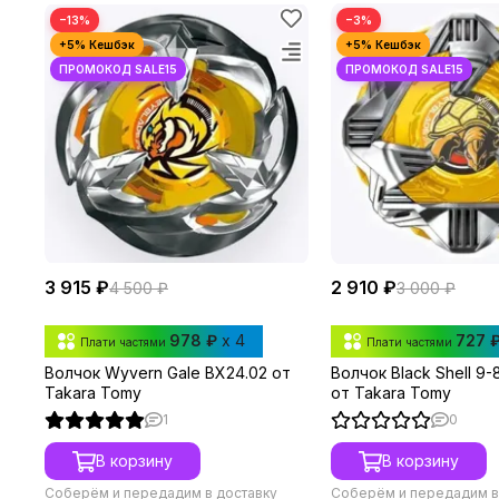
−13%
−3%
3 915 ₽
2 910 ₽
4 500 ₽
3 000 ₽
978 ₽
x 4
727 
Плати частями
Плати частями
Волчок Wyvern Gale BX24.02 от
Волчок Black Shell 9
Takara Tomy
от Takara Tomy
1
0
В корзину
В корзину
Соберём и передадим в доставку
Соберём и передадим в