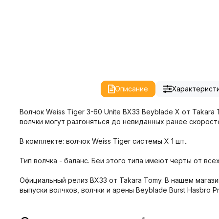
Описание
Характерист
Волчок Weiss Tiger 3-60 Unite BX33 Beyblade X от Takar
волчки могут разгоняться до невиданных ранее скоростей
В комплекте: волчок Weiss Tiger системы X 1 шт..
Тип волчка - баланс. Беи этого типа имеют черты от все
Официальный релиз BX33 от Takara Tomy. В нашем магази
выпуски волчков, волчки и арены Beyblade Burst Hasbro P