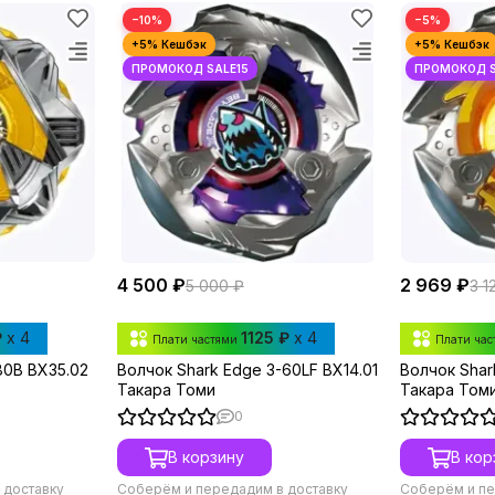
−10%
−5%
4 500 ₽
2 969 ₽
5 000 ₽
3 1
₽
x 4
1125 ₽
x 4
Плати частями
Плати ча
-80B BX35.02
Волчок Shark Edge 3-60LF BX14.01
Волчок Shar
Такара Томи
Такара Том
0
В корзину
В кор
 доставку
Соберём и передадим в доставку
Соберём и пе