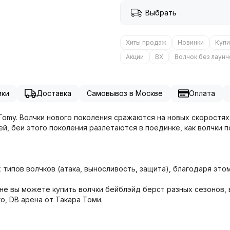
Выбрать
Хиты продаж
Новинки
Купи
Акции
BX
Волчок без лаун
ики
Доставка
Самовывоз в Москве
Оплата
a Tomy. Волчки нового поколения сражаются на новых скоростя
, беи этого поколения разлетаются в поединке, как волчки по
х типов волчков (атака, выносливость, защита), благодаря это
не вы можете купить волчки бейблэйд берст разных сезонов, 
ro, DB арена от Такара Томи.