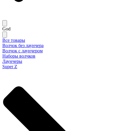
God
Все товары
Волчок без лаунчера
Волчок с лаунчером
Наборы волчков
Лаунчеры
Super Z