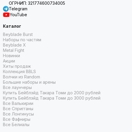
ОГРНИП: 321774600734005
Telegram
YouTube
Каталог
Beyblade Burst
Наборы по частям
Beyblade X
Metal Fight
Новинки
Акции
Хиты продаж
Коллекция BBLS
Волчки из Random
Большие наборы и арены
Все лаунчеры
Купить Бейблэйд Такара Томи до 2000 рублей
Купить Бейблэйд Такара Томи до 3000 рублей
Все Валькирии
Все Спригганы
Все Лонгинусы
Все Фафниры
Все Белиалы