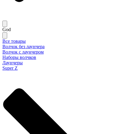
God
Все товары
Волчок без лаунчера
Волчок с лаунчером
Наборы волчков
Лаунчеры
Super Z