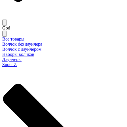
God
Все товары
Волчок без лаунчера
Волчок с лаунчером
Наборы волчков
Лаунчеры
Super Z