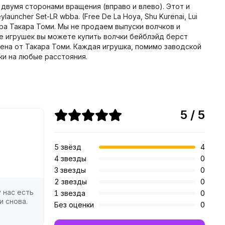
с двумя сторонами вращения (вправо и влево). Этот и
ncher Set-LR wbba. (Free De La Hoya, Shu Kurenai, Lui
нчера Такара Томи. Мы не продаем выпуски волчков и
ине игрушек вы можете купить волчки бейблэйд берст
арена от Такара Томи. Каждая игрушка, помимо заводской
ки на любые расстояния.
5 / 5
5 звёзд
4
4 звезды
0
3 звезды
0
2 звезды
0
 нас есть
1 звезда
0
и снова.
Без оценки
0