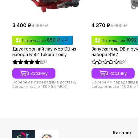
3 400 ₽
4 370 ₽
4 000 ₽
4 600 ₽
850 ₽
x 4
1092
Плати частями
Плати частями
Двусторонний лаунчер DB из
Запускатель DB и руч
набора B182 Takara Tomy
набора B182
2
0
В корзину
В корзину
Соберём и передадим в доставку
Соберём и передадим в
сегодня после 11:00 (по МСК)
сегодня после 11:00 (по
Каталог