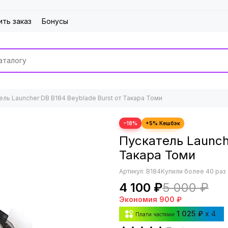
ить заказ
Бонусы
ель Launcher DB B184 Beyblade Burst от Такара Томи
−18%
Пускатель Launch
Такара Томи
Артикул:
B184
Купили более 40 раз
4 100 ₽
5 000 ₽
Экономия
900 ₽
1 025 ₽
x 4
Плати частями