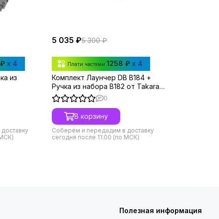
5 035 ₽
5 300 ₽
 ₽
x 4
1258 ₽
x 4
Плати частями
ка из
Комплект Лаунчер DB B184 +
Ручка из набора B182 от Takara
Tomy
0
В корзину
 доставку
Соберём и передадим в доставку
 МСК)
сегодня после 11:00 (по МСК)
Полезная информация