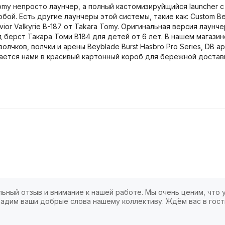
Tomy непросто лаунчер, а полный кастомизируйщийся launcher 
 Есть другие лаунчеры этой системы, такие как: Custom Beylau
Savior Valkyrie B-187 от Takara Tomy. Оригинальная версия лау
йд берст Такара Томи B184 для детей от 6 лет. В нашем магаз
олчков, волчки и арены Beyblade Burst Hasbro Pro Series, DB 
вается нами в красивый картонный короб для бережной достав
ьный отзыв и внимание к нашей работе. Мы очень ценим, что у
адим ваши добрые слова нашему коллективу. Ждём вас в гост