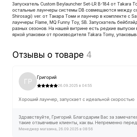
Запускатель Custom Beylauncher Set-LR B-184 от Takara 
остальные лаунчеры системы DB совмещаются между собой.
Shirosagi) ver. от Такара Томи и лаунчер в комплекте с 
лаунчеры: Flame, MQ Funny Toy, SB. Запускатель бейблэ
разных сезонов. На нашей витрине есть редкие выпуски в
яркой упаковки от производителя Takara Tomy, упаковы
Отзывы о товаре
4
Григорий
ГР
26.09.2025 в 04:55
Хороший лаунчер, запускает с идеальной скоростью
Здравствуйте, Григорий. Благодарим Вас за замечател
такие отзывчивые клиенты, как вы. Непременно перед
Менеджер магазина, 26.09.2025 в 08:56