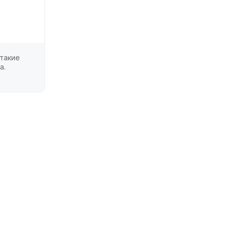
 такие
а.