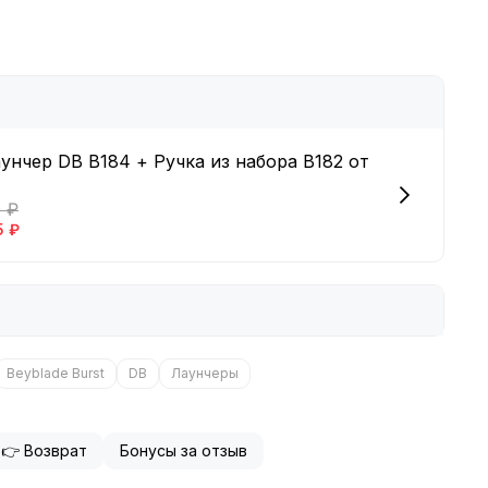
унчер DB B184 + Ручка из набора B182 от
0 ₽
5 ₽
Beyblade Burst
DB
Лаунчеры
👉 Возврат
Бонусы за отзыв