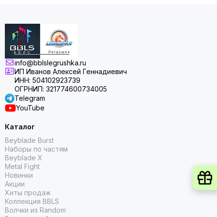
info@bblslegrushka.ru
ИП Иванов Алексей Геннадиевич
ИНН: 504102923739
ОГРНИП: 321774600734005
Telegram
YouTube
Каталог
Beyblade Burst
Наборы по частям
Beyblade X
Metal Fight
Новинки
Акции
Хиты продаж
Коллекция BBLS
Волчки из Random