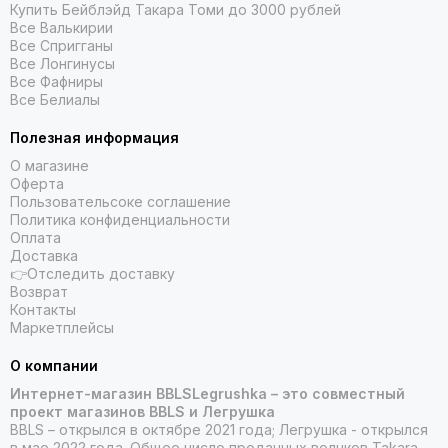
Купить Бейблэйд Такара Томи до 3000 рублей
Все Валькирии
Все Спригганы
Все Лонгинусы
Все Фафниры
Все Белиалы
Полезная информация
О магазине
Оферта
Пользовательсоке соглашение
Политика конфиденциальности
Оплата
Доставка
👉Отследить доставку
Возврат
Контакты
Маркетплейсы
О компании
Интернет-магазин BBLSLegrushka – это совместный
проект магазинов BBLS и Легрушка
BBLS – открылся в октябре 2021 года; Легрушка - открылся
в мае 2022 года. Общее число проданных волчков Takara