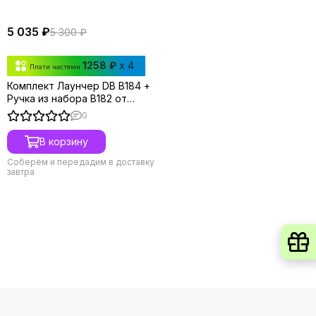
5 035 ₽
5 300 ₽
1258 ₽
x 4
Плати частями
Комплект Лаунчер DB B184 +
Ручка из набора B182 от
Takara Tomy
0
В корзину
Соберём и передадим в доставку
завтра