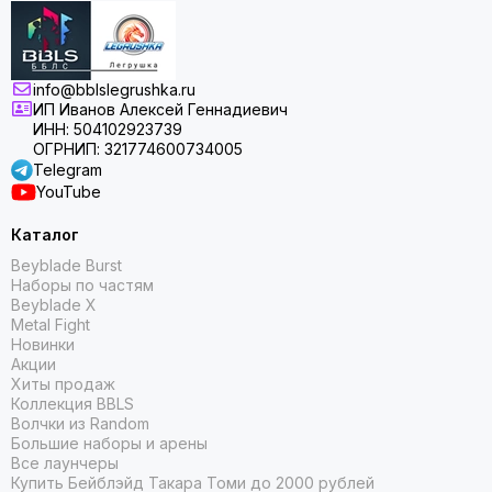
info@bblslegrushka.ru
ИП Иванов Алексей Геннадиевич
ИНН: 504102923739
ОГРНИП: 321774600734005
Telegram
YouTube
Каталог
Beyblade Burst
Наборы по частям
Beyblade X
Metal Fight
Новинки
Акции
Хиты продаж
Коллекция BBLS
Волчки из Random
Большие наборы и арены
Все лаунчеры
Купить Бейблэйд Такара Томи до 2000 рублей