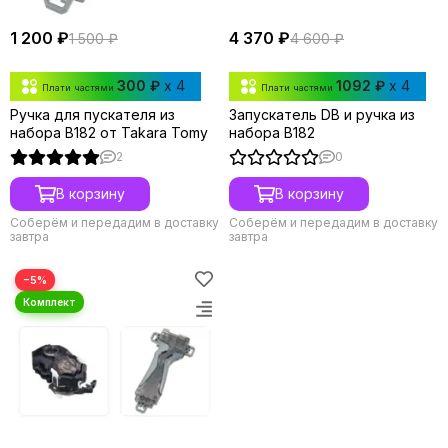
1 200 ₽
4 370 ₽
1 500 ₽
4 600 ₽
300 ₽
x 4
1092 ₽
x 4
Плати частями
Плати частями
Ручка для пускателя из
Запускатель DB и ручка из
набора B182 от Takara Tomy
набора B182
2
0
В корзину
В корзину
Соберём и передадим в доставку
Соберём и передадим в доставку
завтра
завтра
−5%