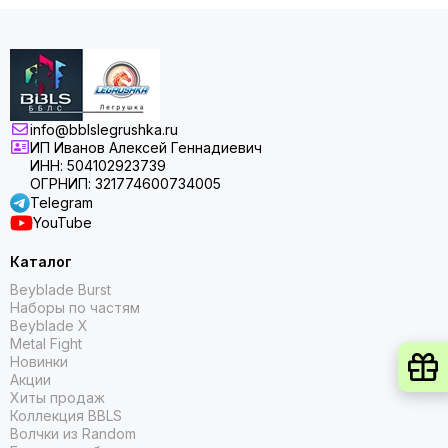
info@bblslegrushka.ru
ИП Иванов Алексей Геннадиевич
ИНН: 504102923739
ОГРНИП: 321774600734005
Telegram
YouTube
Каталог
Beyblade Burst
Наборы по частям
Beyblade X
Metal Fight
Новинки
Акции
Хиты продаж
Коллекция BBLS
Волчки из Random