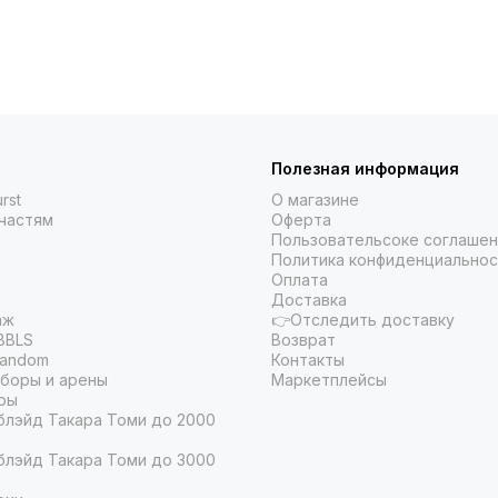
Полезная информация
rst
О магазине
частям
Оферта
Пользовательсоке соглаше
Политика конфиденциальнос
Оплата
Доставка
аж
👉Отследить доставку
BBLS
Возврат
Random
Контакты
боры и арены
Маркетплейсы
ры
блэйд Такара Томи до 2000
блэйд Такара Томи до 3000