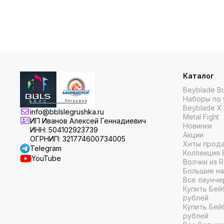
Каталог
Beyblade Bu
Наборы по 
Beyblade X
info@bblslegrushka.ru
Metal Fight
ИП Иванов Алексей Геннадиевич
Новинки
ИНН: 504102923739
Акции
ОГРНИП: 321774600734005
Хиты прод
Telegram
Коллекция 
YouTube
Волчки из 
Большие на
Все лаунче
Купить Бей
рублей
Купить Бей
рублей