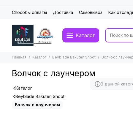
Способы оплаты
Доставка
Самовывоз
Как отслед
Каталог
Главная
Каталог
Beyblade Bakuten Shoot
Волчок с лаунче
Волчок с лаунчером
В данной катег
Каталог
Beyblade Bakuten Shoot
Волчок с лаунчером