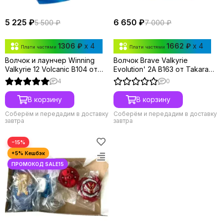
5 225 ₽
6 650 ₽
5 500 ₽
7 000 ₽
1306 ₽
x 4
1662 ₽
x 4
Плати частями
Плати частями
Волчок и лаунчер Winning
Волчок Brave Valkyrie
Valkyrie 12 Volcanic B104 от
Evolution' 2A B163 от Takara
Takara Tomy
Tomy
4
0
В корзину
В корзину
Соберём и передадим в доставку
Соберём и передадим в доставку
завтра
завтра
−15%