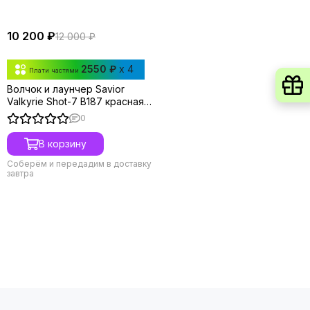
10 200 ₽
12 000 ₽
2550 ₽
x 4
Плати частями
Волчок и лаунчер Savior
Valkyrie Shot-7 B187 красная
версия от Takara Tomy
0
В корзину
Соберём и передадим в доставку
завтра