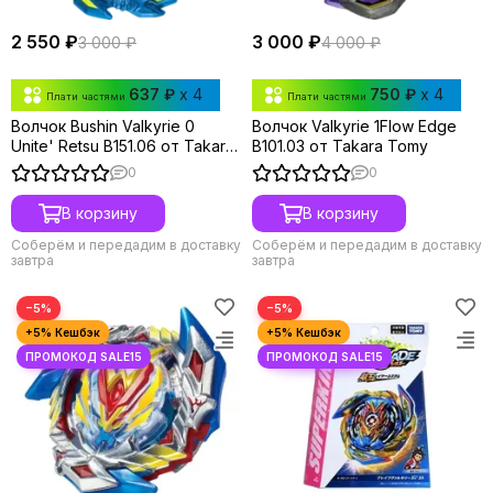
2 550 ₽
3 000 ₽
3 000 ₽
4 000 ₽
637 ₽
x 4
750 ₽
x 4
Плати частями
Плати частями
Волчок Bushin Valkyrie 0
Волчок Valkyrie 1Flow Edge
Unite' Retsu B151.06 от Takara
B101.03 от Takara Tomy
Tomy
0
0
В корзину
В корзину
Соберём и передадим в доставку
Соберём и передадим в доставку
завтра
завтра
−5%
−5%