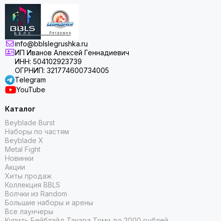
info@bblslegrushka.ru
ИП Иванов Алексей Геннадиевич
ИНН: 504102923739
ОГРНИП: 321774600734005
Telegram
YouTube
Каталог
Beyblade Burst
Наборы по частям
Beyblade X
Metal Fight
Новинки
Акции
Хиты продаж
Коллекция BBLS
Волчки из Random
Большие наборы и арены
Все лаунчеры
Купить Бейблэйд Такара Томи до 2000 рублей