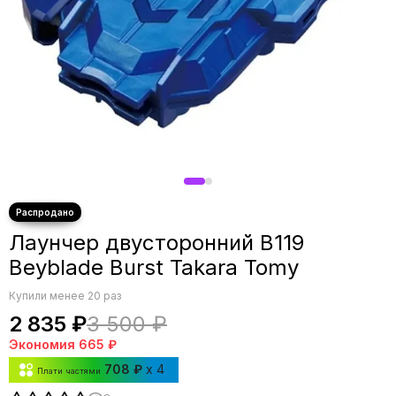
Лаунчер двусторонний B119
Beyblade Burst Takara Tomy
Купили менее 20 раз
2 835 ₽
3 500 ₽
Экономия
665 ₽
708 ₽
x 4
Плати частями