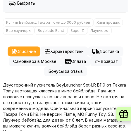
Выбрать
Купить Бейблэйд Такара Томи до 3000 рублей
Хиты продаж
Все лаунчеры
Beyblade Burst
Super Z
Лаунчеры
Описание
Характеристики
Доставка
Самовывоз в Москве
Оплата
👉 Возврат
Бонусы за отзыв
Двусторонний пускатель BeyLauncher Set-LR B119 от Takara
Tomy настоящая классика в мире бейблэйда. Лаунчер
позволяет запускать волчок вправо и влево. Не смотря на
его простоту, он запускает также сильно, как и
современные модели. Оригинальная версия запускателя от
Такара Томи B119. Не версии: Flame, MQ Funny Toy, SB.
Лаунчер бейблэйд для детей от 6 лет. В нашем магазине
вы можете купить волчки бейблэйд берст разных сезонов.