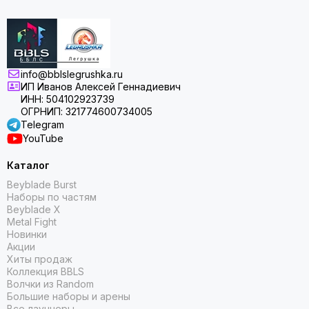
info@bblslegrushka.ru
ИП Иванов Алексей Геннадиевич
ИНН: 504102923739
ОГРНИП: 321774600734005
Telegram
YouTube
Каталог
Beyblade Burst
Наборы по частям
Beyblade X
Metal Fight
Новинки
Акции
Хиты продаж
Коллекция BBLS
Волчки из Random
Большие наборы и арены
Все лаунчеры