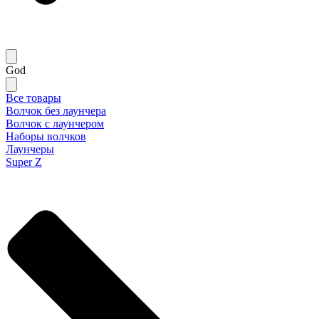
God
Все товары
Волчок без лаунчера
Волчок с лаунчером
Наборы волчков
Лаунчеры
Super Z