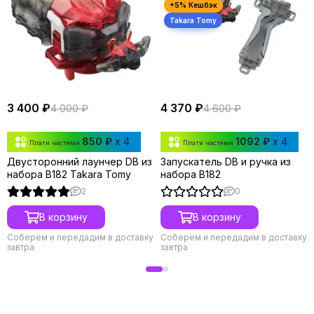
3 400 ₽
4 370 ₽
4 000 ₽
4 600 ₽
850 ₽
x 4
1092 ₽
x 4
Плати частями
Плати частями
Двусторонний лаунчер DB из
Запускатель DB и ручка из
набора B182 Takara Tomy
набора B182
2
0
В корзину
В корзину
Соберём и передадим в доставку
Соберём и передадим в доставку
завтра
завтра