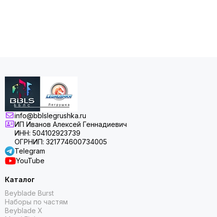
info@bblslegrushka.ru
ИП Иванов Алексей Геннадиевич
ИНН: 504102923739
ОГРНИП: 321774600734005
Telegram
YouTube
Каталог
Beyblade Burst
Наборы по частям
Beyblade X