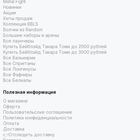
Metal Fight
Новинки
Акции
Хиты продаж
Коллекция BBLS
Волчки из Random
Большие наборы и арены
Все лаунчеры
Купить Бейблэйд Такара Томи до 2000 рублей
Купить Бейблэйд Такара Томи до 3000 рублей
Все Валькирии
Все Спригганы
Все Лонгинусы
Все Фафниры
Все Белиалы
Полезная информация
О магазине
Оферта
Пользовательсоке соглашение
Политика конфиденциальности
Оплата
Доставка
👉Отследить доставку