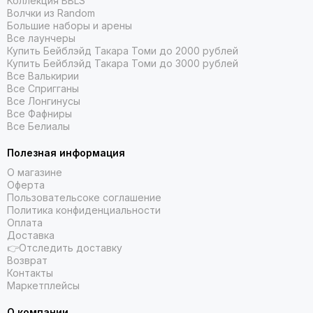
Коллекция BBLS
Волчки из Random
Большие наборы и арены
Все лаунчеры
Купить Бейблэйд Такара Томи до 2000 рублей
Купить Бейблэйд Такара Томи до 3000 рублей
Все Валькирии
Все Спригганы
Все Лонгинусы
Все Фафниры
Все Белиалы
Полезная информация
О магазине
Оферта
Пользовательсоке соглашение
Политика конфиденциальности
Оплата
Доставка
👉Отследить доставку
Возврат
Контакты
Маркетплейсы
О компании