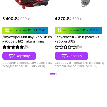
3 400 ₽
4 370 ₽
4 000 ₽
4 600 ₽
850 ₽
x 4
1092 ₽
x 4
Плати частями
Плати частями
Двусторонний лаунчер DB из
Запускатель DB и ручка из
набора B182 Takara Tomy
набора B182
2
0
В корзину
В корзину
Соберём и передадим в доставку
Соберём и передадим в доставку
сегодня после 11:00 (по МСК)
сегодня после 11:00 (по МСК)