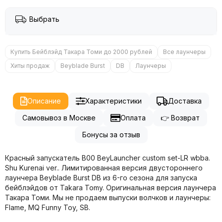
Выбрать
Купить Бейблэйд Такара Томи до 2000 рублей
Все лаунчеры
Хиты продаж
Beyblade Burst
DB
Лаунчеры
Описание
Характеристики
Доставка
Самовывоз в Москве
Оплата
👉 Возврат
Бонусы за отзыв
Красный запускатель B00 BeyLauncher custom set-LR wbba.
Shu Kurenai ver.. Лимитированная версия двустороннего
лаунчера Beyblade Burst DB из 6-го сезона для запуска
бейблэйдов от Takara Tomy. Оригинальная версия лаунчера
Такара Томи. Мы не продаем выпуски волчков и лаунчеры:
Flame, MQ Funny Toy, SB.