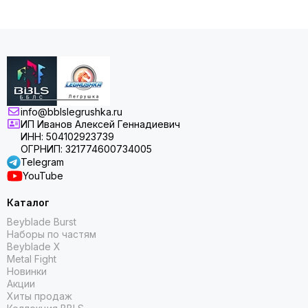
info@bblslegrushka.ru
ИП Иванов Алексей Геннадиевич
ИНН: 504102923739
ОГРНИП: 321774600734005
Telegram
YouTube
Каталог
Beyblade Burst
Наборы по частям
Beyblade X
Metal Fight
Новинки
Акции
Хиты продаж