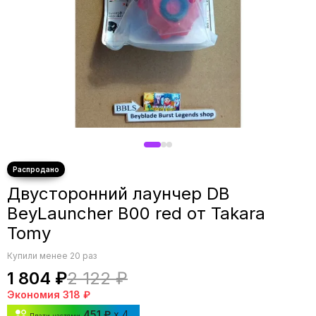
Двусторонний лаунчер DB
BeyLauncher B00 red от Takara
Tomy
Купили менее 20 раз
1 804 ₽
2 122 ₽
Экономия
318 ₽
451 ₽
x 4
Плати частями