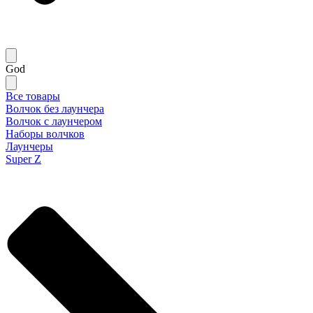
God
Все товары
Волчок без лаунчера
Волчок с лаунчером
Наборы волчков
Лаунчеры
Super Z