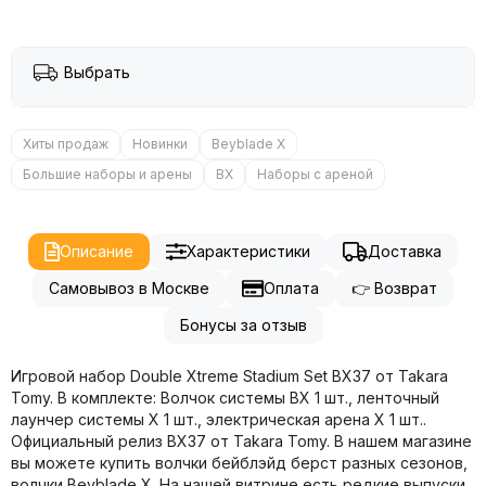
Выбрать
Хиты продаж
Новинки
Beyblade X
Большие наборы и арены
BX
Наборы с ареной
Описание
Характеристики
Доставка
Самовывоз в Москве
Оплата
👉 Возврат
Бонусы за отзыв
Игровой набор
Double Xtreme Stadium Set BX37
от Takara
Tomy. В комплекте: Волчок системы BX 1 шт., ленточный
лаунчер системы X 1 шт., электрическая арена X 1 шт..
Официальный релиз BX37 от Takara Tomy. В нашем магазине
вы можете купить волчки бейблэйд берст разных сезонов,
волчки Beyblade X. На нашей витрине есть редкие выпуски