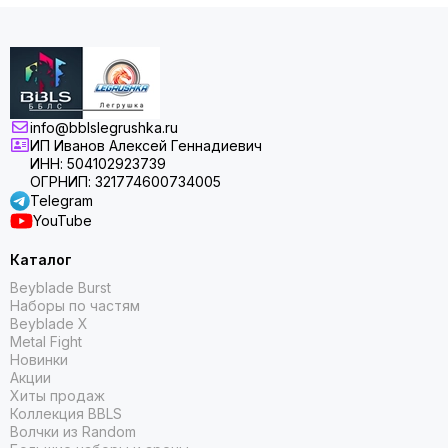
info@bblslegrushka.ru
ИП Иванов Алексей Геннадиевич
ИНН: 504102923739
ОГРНИП: 321774600734005
Telegram
YouTube
Каталог
Beyblade Burst
Наборы по частям
Beyblade X
Metal Fight
Новинки
Акции
Хиты продаж
Коллекция BBLS
Волчки из Random