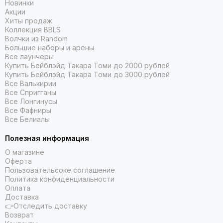
Новинки
Акции
Хиты продаж
Коллекция BBLS
Волчки из Random
Большие наборы и арены
Все лаунчеры
Купить Бейблэйд Такара Томи до 2000 рублей
Купить Бейблэйд Такара Томи до 3000 рублей
Все Валькирии
Все Спригганы
Все Лонгинусы
Все Фафниры
Все Белиалы
Полезная информация
О магазине
Оферта
Пользовательсоке соглашение
Политика конфиденциальности
Оплата
Доставка
👉Отследить доставку
Возврат