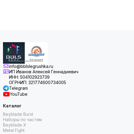
info@bblslegrushka.ru
ИП Иванов Алексей Геннадиевич
ИНН: 504102923739
ОГРНИП: 321774600734005
Telegram
YouTube
Каталог
Beyblade Burst
Наборы по частям
Beyblade X
Metal Fight