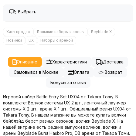
Выбрать
Хиты продаж
Большие наборы и арены
Beyblade X
Новинки
UX
Наборы с ареной
Описание
Характеристики
Доставка
Самовывоз в Москве
Оплата
👉 Возврат
Бонусы за отзыв
Игровой набор Battle Entry Set UX04 от Takara Tomy. В
комплекте: Волчок системы UX 2 шт., ленточный лаунчер
системы X 2 шт., арена X 1 шт.. Официальный релиз UX04 от
Takara Tomy. В нашем магазине вы можете купить волчки
бейблэйд берст разных сезонов, волчки Beyblade X. На
нашей витрине есть редкие выпуски волчков, волчки и
арены Beyblade Burst Hasbro Pro, DB арена от Такара Томи.