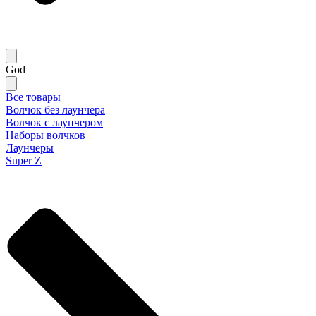
God
Все товары
Волчок без лаунчера
Волчок с лаунчером
Наборы волчков
Лаунчеры
Super Z