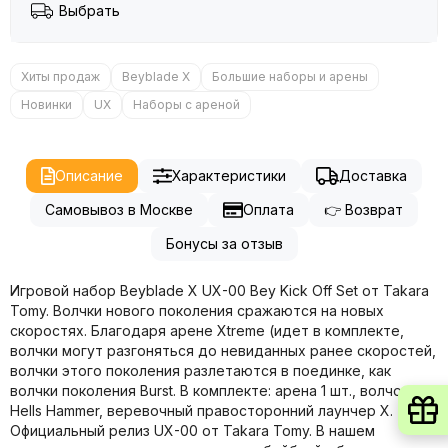
Выбрать
Хиты продаж
Beyblade X
Большие наборы и арены
Новинки
UX
Наборы с ареной
Описание
Характеристики
Доставка
Самовывоз в Москве
Оплата
👉 Возврат
Бонусы за отзыв
Игровой набор Beyblade X UX-00 Bey Kick Off Set от Takara
Tomy. Волчки нового поколения сражаются на новых
скоростях. Благодаря арене Xtreme (идет в комплекте,
волчки могут разгоняться до невиданных ранее скоростей,
волчки этого поколения разлетаются в поединке, как
волчки поколения Burst. В комплекте: арена 1 шт., волчок
Hells Hammer, веревочный правосторонний лаунчер X.
Официальный релиз UX-00 от Takara Tomy. В нашем