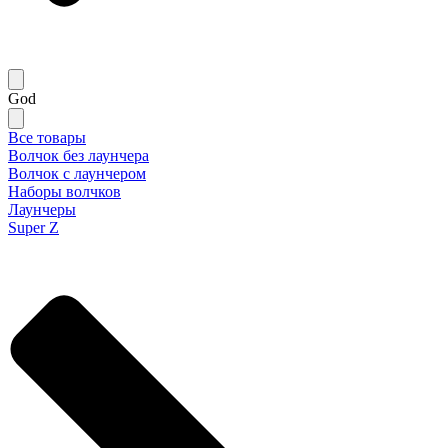
God
Все товары
Волчок без лаунчера
Волчок с лаунчером
Наборы волчков
Лаунчеры
Super Z